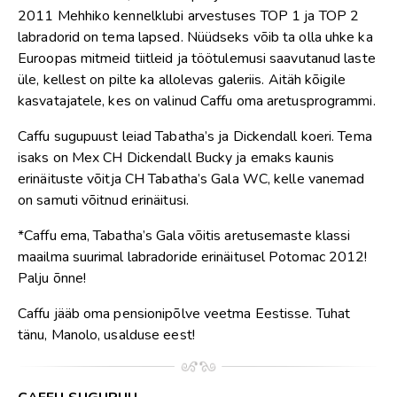
2011 Mehhiko kennelklubi arvestuses TOP 1 ja TOP 2
labradorid on tema lapsed. Nüüdseks võib ta olla uhke ka
Euroopas mitmeid tiitleid ja töötulemusi saavutanud laste
üle, kellest on pilte ka allolevas galeriis. Aitäh kõigile
kasvatajatele, kes on valinud Caffu oma aretusprogrammi.
Caffu sugupuust leiad Tabatha’s ja Dickendall koeri. Tema
isaks on Mex CH Dickendall Bucky ja emaks kaunis
erinäituste võitja CH Tabatha’s Gala WC, kelle vanemad
on samuti võitnud erinäitusi.
*Caffu ema, Tabatha’s Gala võitis aretusemaste klassi
maailma suurimal labradoride erinäitusel Potomac 2012!
Palju õnne!
Caffu jääb oma pensionipõlve veetma Eestisse. Tuhat
tänu, Manolo, usalduse eest!