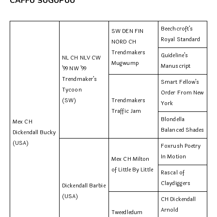
CAFFU SUGUPUU
Beechcroft’s
SW DEN FIN
Royal Standard
NORD CH
Trendmakers
Guideline’s
NL CH NLV CW
Mugwump
Manuscript
’99 NW ’99
Trendmaker’s
Smart Fellow’s
Tycoon
Order From New
(SW)
Trendmakers
York
Traffic Jam
Blondella
Mex CH
Balanced Shades
Dickendall Bucky
(USA)
Foxrush Poetry
In Motion
Mex CH Milton
of Little By Little
Rascal of
Claydiggers
Dickendall Barbie
(USA)
CH Dickendall
Arnold
Tweedledum