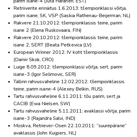
parim isane-4 (Juta Haranen, EST)
Retriiverite erinäitus 1.6.2013: tšempionklassi võitja,
parim isane, SK, VSP (Saskia Rathenau-Beijerman, NL)
Rakvere 21.10.2012: tšempionklassis teine, parim
isane 2 (Elena Ruskovaara, FIN)
Rakvere 20.10.2012: tšempionklassis teine, parim
isane 2, SERT (Beata Petkevica (LV)
European Winner 2012: IV koht tšempionklassis
(Damir Skok, CRO)
Luige 8.09.2012: tšempionklassi võitja, sert, parim
isane-3 (Igor Selimovic, SER)
Tallinn rahvusvaheline 12.02.2012: tšempionklassis
teine, parim isane-4 (Alexey Belkin, RUS)
Tartu rahvusvaheline 6.11.2011: tõu parim, sert ja
CACIB (Ewa Nielsen, SW)
Tartu rahvusvaheline 5.11.2011: avaklassi võitja, parim
isane-3 (Rajandra Salvi, IND)
Moskva, Retriever-Osen 22.10.2011: “suurepärane”
avaklassis (John Kuijpers, NL)