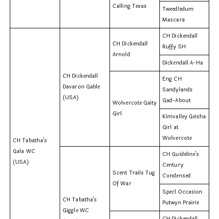
Calling Texas
Tweedledum
Mascara
CH Dickendall
CH Dickendall
Ruffy SH
Arnold
Dickendall A-Ha
CH Dickendall
Eng CH
Davaron Gable
Sandylands
(USA)
Gad-About
Wolvercote Gaity
Girl
Kimvalley Geisha
Girl at
Wolvercote
CH Tabatha’s
Gala WC
CH Guideline’s
(USA)
Century
Scent Trails Tug
Condensed
Of War
Specl Occasion
CH Tabatha’s
Putwyn Prairie
Giggle WC
CH Dickendall