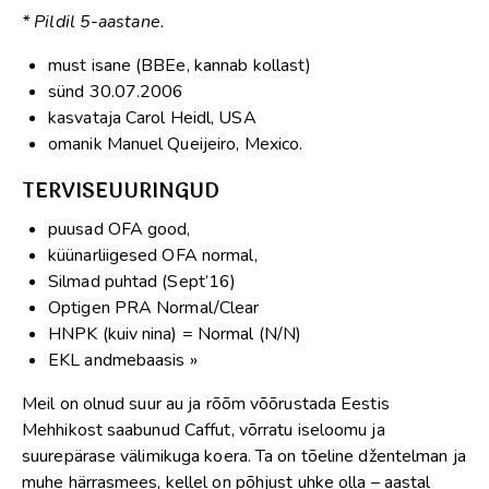
* Pildil 5-aastane.
must isane (BBEe, kannab kollast)
sünd 30.07.2006
kasvataja Carol Heidl, USA
omanik Manuel Queijeiro, Mexico.
TERVISEUURINGUD
puusad OFA good,
küünarliigesed OFA normal,
Silmad puhtad (Sept’16)
Optigen PRA Normal/Clear
HNPK (kuiv nina) = Normal (N/N)
EKL andmebaasis »
Meil on olnud suur au ja rõõm võõrustada Eestis
Mehhikost saabunud Caffut, võrratu iseloomu ja
suurepärase välimikuga koera. Ta on tõeline džentelman ja
muhe härrasmees, kellel on põhjust uhke olla – aastal