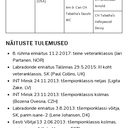
(USA)
Arnold
Am & Can CH
Tabatha’s Dazzle
CH Tabatha’s
WC
Valleywood
Decoy
NÄITUSTE TULEMUSED
8. rühma erinäitus 11.2.2017: teine veteranklassis (Jari
Partanen, NOR)
Labradoride erinäitus Tallinnas 29.5.2015: III koht
veteranklassis, SK (Paul Collins, UK)
INT Minsk 24.11.2013: tšempionklassis neljas (Ligita
Zake, LV)
INT Minsk 23.11.2013: tšempionklassis kolmas
(Bozena Ovesna, CZH)
Labradoride erinäitus 3.8.2013: tšempionklassi võitja,
SK, parim isane-2 (Lene Johansen, DK)
Eesti Võitja’13 2.06.2013: tšempionklassis kolmas,